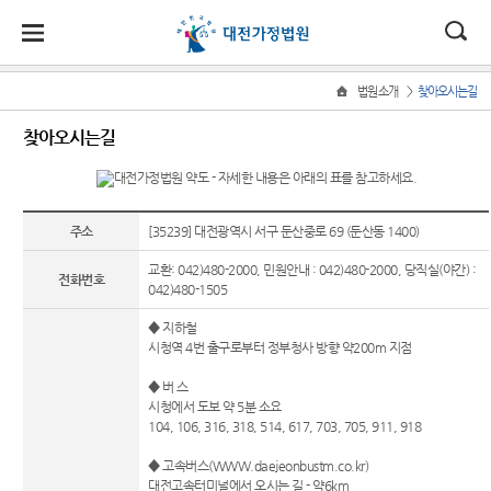
대
소
나
>
법원소개
찾아오시는길
Home
법
한
송
홀
법원
소식
민원
정보
소통
찾아오시는길
원
소개
소
민
안
로
소
새소식
민원안
사건검
법원에
식
개
법원장
내
색
바란다
민
국
내
소
우리법
인사말
원
원 안내
법률상
판결서
법원견
주소
[35239] 대전광역시 서구 둔산중로 69 (둔산동 1400)
정
법
마
송
연혁
자료
담안내
사본 제
학
보
교환: 042)480-2000, 민원안내 : 042)480-2000, 당직실(야간) :
공신청
소
원
당
전화번호
조직 및
법원게
자주묻
정보공
042)480-1505
통
전화번
시판
는질문
개
(구
◆ 지하철
호
각급법
시청역 4번 출구로부터 정부청사 방향 약200m 지점
사이버
유관기
부조리
원안내
전
대전가
홍보관
관안내
신고센
◆ 버 스
정법원
터
자
시청에서 도보 약 5분 소요
E-mail
For
업무안
104, 106, 316, 318, 514, 617, 703, 705, 911, 918
Club
Foreigners
민
내
◆ 고속버스(WWW.daejeonbustm.co.kr)
장애인
원
재판개
대전고속터미널에서 오시는 길 - 약6km