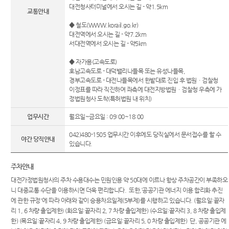
등의 접
정 및 법
대전청사터미널에서 오시는 길 - 약1.5km
센
근 및 사
교통안내
정안내
법지원
◆ 철도(WWW.korail.go.kr)
터)
관할구
대전역에서 오시는 길 - 약7.2km
재판기
역
서대전역에서 오시는 길 - 약5km
록 열람
청사안
복사 절
◆ 자가용(고속도로)
내
차 안내
호남고속도로 - 대덕밸리나들목 또는 유성나들목,
경부고속도로 - 대전나들목에서 한밭대로 진입 후 법원ㆍ검찰청
찾아오
이정표를 따라 직진하여 좌측에 대전지방법원ㆍ검찰청 우측에 가
시는길
정법원청사 도착(특허법원 내 위치)
업무시간
월요일~금요일 : 09:00~18:00
042)480-1505 업무시간 이후에도 당직실에서 문서접수를 할 수
야간 당직안내
있습니다.
주차안내
대전가정법원청사의 주차 수용대수는 민원인용 약 50대에 이르나 항상 주차공간이 부족하오
니 대중교통 수단을 이용하시면 더욱 편리합니다. 또한,‘공공기관 에너지 이용 합리화 추진
에 관한 규정'에 따라 아래와 같이 승용차요일제(5부제)를 시행하고 있습니다. (월요일:끝자
리 1, 6 차량 출입제한) (화요일:끝자리 2, 7 차량 출입제한) (수요일:끝자리 3, 8 차량 출입제
한) (목요일:끝자리 4, 9 차량 출입제한) (금요일:끝자리 5, 0 차량 출입제한) 단, 공공기관 에