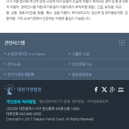
너지 이용 합리화 추진에 관한 규정에 따라 승용차 요일제 적용이 제외되는 경차 및 환경 친화
적 자동차, 장애인사용 차량(국가유공자 자동차표지 부착차량 포함), 긴급, 보도용, 외교
용, 군용, 경호(의전)용, 화물, 특수, 승합 자동차, 하이브리드차, 임산부 및 유아동승차량, 검
증차량, 기타 소속기관에서 인정하는 차량은 출입이 가능합니다.
관련시스템
소송안내마당
나홀로 소송
(구 전자민원센터)
전자소송
인터넷등기소
전자가족관계등록
법원경매정보
개인정보 처리방침
영상정보처리기기 운영 · 관리방침
저작권보호정책
(35239) 대전광역시 서구 둔산중로 69(둔산동 1400)
대표전화 042)480-2000
Copyright ⓒ 2017 Daejeon Family Court, All Rights Reserved.